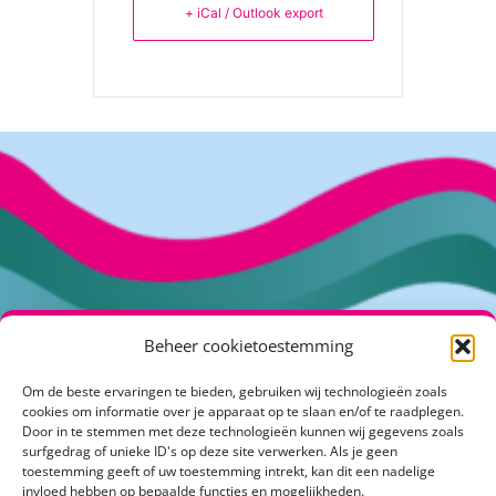
+ iCal / Outlook export
Beheer cookietoestemming
Om de beste ervaringen te bieden, gebruiken wij technologieën zoals
Kuipershof 2
cookies om informatie over je apparaat op te slaan en/of te raadplegen.
4191 KH Geldermalsen
Door in te stemmen met deze technologieën kunnen wij gegevens zoals
surfgedrag of unieke ID's op deze site verwerken. Als je geen
info@klimaatactiefrivierenland.nl
toestemming geeft of uw toestemming intrekt, kan dit een nadelige
invloed hebben op bepaalde functies en mogelijkheden.