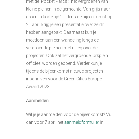
met de ‘Pocket Parcs’: ‘het vergroenen van
kleine pleinen in de gemeente. Van grijs naar
groen in korte tijd.’ Tijdens de bijeenkomst op
21 april krijg je een presentatie over ze dit
hebben aangepakt. Daarnaast kun je
meedoen aan een wandeling langs de
vergroende pleinen met uitleg over de
projecten. Ook zal het vergroende ‘Urkplein’
officieel worden geopend. Verder kun je
tijdens de bijeenkomst nieuwe projecten
inschrijven voor de Green Cities Europe
Award 2023.
Aanmelden
Wil je je aanmelden voor de bijeenkomst? Vul
dan voor 7 april het
aanmeldformulier
in!