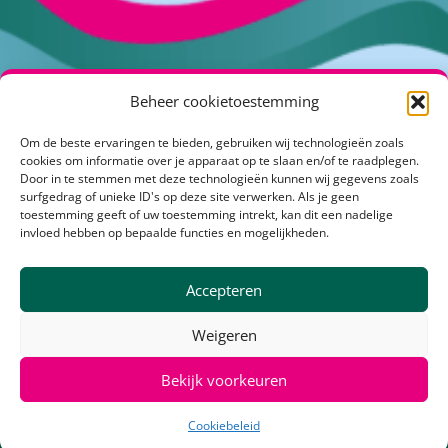
Beheer cookietoestemming
Om de beste ervaringen te bieden, gebruiken wij technologieën zoals
Kuipershof 2
cookies om informatie over je apparaat op te slaan en/of te raadplegen.
4191 KH Geldermalsen
Door in te stemmen met deze technologieën kunnen wij gegevens zoals
surfgedrag of unieke ID's op deze site verwerken. Als je geen
info@klimaatactiefrivierenland.nl
toestemming geeft of uw toestemming intrekt, kan dit een nadelige
invloed hebben op bepaalde functies en mogelijkheden.
Over Klimaatactiefrivierenland
Accepteren
Communicatietoolbox
Stakeholders
Weigeren
Meld je aan voor
de nieuwsbrief
Bekijk voorkeuren
© 2026 Klimaat Actief Rivierenland – deze website is gemaakt door
Cookiebeleid
Communicatiebureau de Lynx, Wageningen