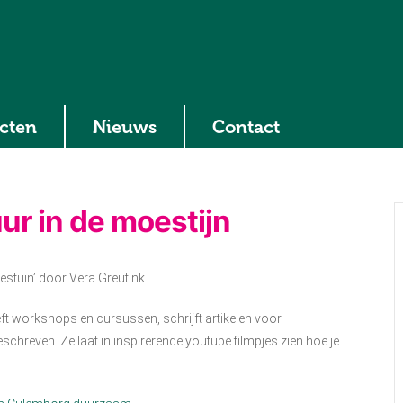
ecten
Nieuws
Contact
r in de moestijn
estuin’ door Vera Greutink.
eft workshops en cursussen, schrijft artikelen voor
geschreven. Ze laat in inspirerende youtube filmpjes zien hoe je