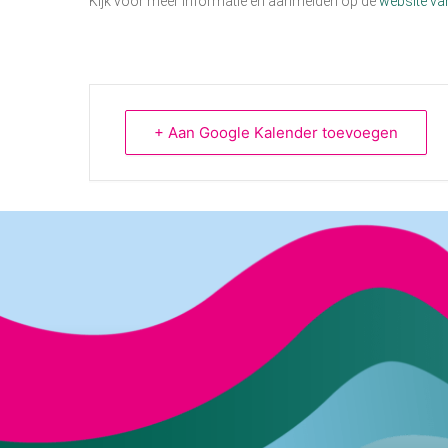
Kijk voor meer informatie en aanmelden op de
website v
+ Aan Google Kalender toevoegen