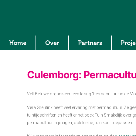
Home
Over
Partners
Proj
Culemborg: Permacultuu
Velt Betuwe organiseert een lezing ‘Permacultuur in de Mo
Vera Greutink heeft veel ervaring met permacultuur. Ze ge
tuintijdschriften en heeft er het boek Tuin Smakelijk over 
permacultuur in je eigen, ook kleine, tuin kunt toepassen.