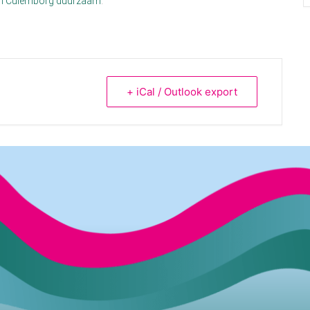
an Culemborg duurzaam
.
+ iCal / Outlook export