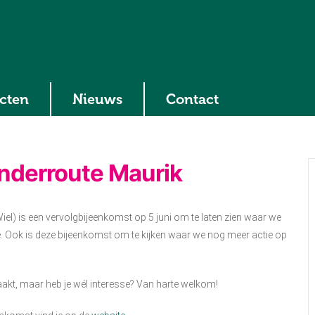
ecten
Nieuws
Contact
nderroute Maurik
Wiel) is een vervolgbijeenkomst op 5 juni om te laten zien waar we
e. Ook is deze bijeenkomst om te kijken waar we nog meer actie op
haakt, maar heb je wél interesse? Van harte welkom!