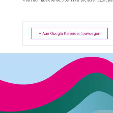
Meer informatie over het Bloemrijken project en deze bije
+ Aan Google Kalender toevoegen