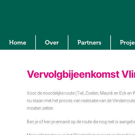
Home
Over
Partners
Proj
Vervolgbijeenkomst Vli
Voor de noordelijke route (Tiel, Zoelen, Maurik en Eck en 
nu staan met het proces van realisatie van de Vlinderrout
moeten zetten
Ben je of ken je iemand op de route die nog niet is aange