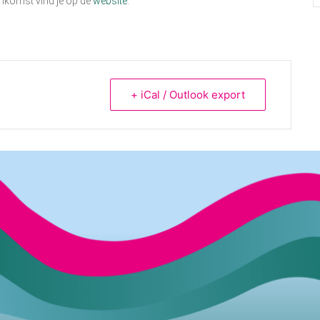
enkomst vind je op de
website
.
+ iCal / Outlook export