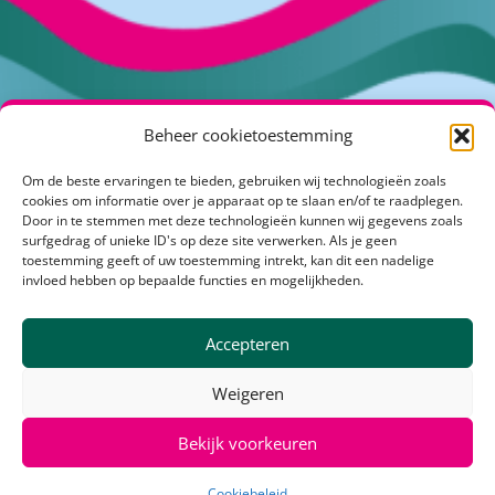
Beheer cookietoestemming
Om de beste ervaringen te bieden, gebruiken wij technologieën zoals
Kuipershof 2
cookies om informatie over je apparaat op te slaan en/of te raadplegen.
4191 KH Geldermalsen
Door in te stemmen met deze technologieën kunnen wij gegevens zoals
surfgedrag of unieke ID's op deze site verwerken. Als je geen
info@klimaatactiefrivierenland.nl
toestemming geeft of uw toestemming intrekt, kan dit een nadelige
invloed hebben op bepaalde functies en mogelijkheden.
Over Klimaatactiefrivierenland
Accepteren
Communicatietoolbox
Stakeholders
Weigeren
Meld je aan voor
de nieuwsbrief
Bekijk voorkeuren
© 2026 Klimaat Actief Rivierenland – deze website is gemaakt door
Cookiebeleid