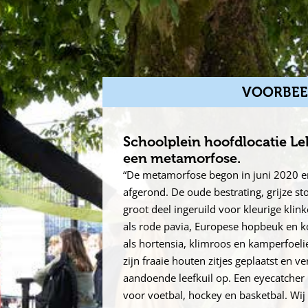
VOORBEE
Schoolplein hoofdlocatie Le
een metamorfose.
“De metamorfose begon in juni 2020 e
afgerond. De oude bestrating, grijze s
groot deel ingeruild voor kleurige kli
als rode pavia, Europese hopbeuk en k
als hortensia, klimroos en kamperfoelie
zijn fraaie houten zitjes geplaatst en ve
aandoende leefkuil op. Een eyecatcher i
voor voetbal, hockey en basketbal. Wij 