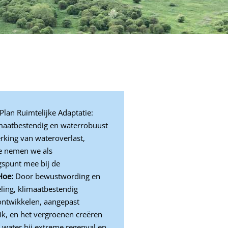
Plan Ruimtelijke Adaptatie:
maatbestendig en waterrobuust
rking van wateroverlast,
te nemen we als
spunt mee bij de
Hoe:
Door bewustwording en
ling, klimaatbestendig
ntwikkelen, aangepast
ik, en het vergroenen creëren
 water bij extreme regenval en