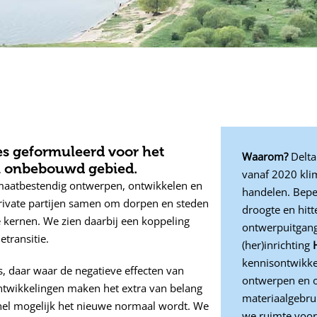
 geformuleerd voor het
Waarom?
Delta
n onbebouwd gebied.
vanaf 2020 kli
maatbestendig ontwerpen, ontwikkelen en
handelen. Bepe
rivate partijen samen om dorpen en steden
droogte en hit
e kernen. We zien daarbij een koppeling
ontwerpuitgang
transitie.
(her)inrichting
kennisontwikke
s, daar waar de negatieve effecten van
ontwerpen en o
 ontwikkelingen maken het extra van belang
materiaalgebru
nel mogelijk het nieuwe normaal wordt. We
we ruimte voor