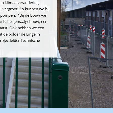
op klimaatverandering
l vergroot. Zo kunnen we bij
gpompen.” “Bij de bouw van
torische gemaalgebouw, een
laatst. Ook hebben we een
t de polder de Linge in
rojectleider Technische