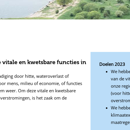
itale en kwetsbare functies in
Doelen 2023
We hebbe
hadiging door hitte, wateroverlast of
van de vi
or mens, milieu of economie, of functies
onze regi
reem weer. Om deze vitale en kwetsbare
(voor hit
overstromingen, is het zaak om de
overstro
We hebben
klimaate
maatrege