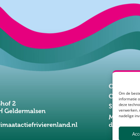
Over Klima
Om de beste
Communic
informatie 
shof 2
deze techno
Stakehold
H Geldermalsen
verwerken. 
nadelige in
Meld je aa
imaatactiefrivierenland.nl
de nieuws
Acc