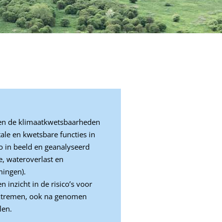
n de klimaatkwetsbaarheden
tale en kwetsbare functies in
o in beeld en geanalyseerd
te, wateroverlast en
mingen).
 inzicht in de risico’s voor
xtremen, ook na genomen
len.