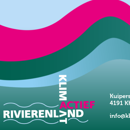
Kuiper
4191 K
info@kl