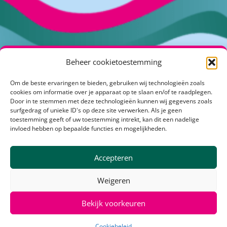
Beheer cookietoestemming
Om de beste ervaringen te bieden, gebruiken wij technologieën zoals
Kuipershof 2
cookies om informatie over je apparaat op te slaan en/of te raadplegen.
4191 KH Geldermalsen
Door in te stemmen met deze technologieën kunnen wij gegevens zoals
surfgedrag of unieke ID's op deze site verwerken. Als je geen
info@klimaatactiefrivierenland.nl
toestemming geeft of uw toestemming intrekt, kan dit een nadelige
invloed hebben op bepaalde functies en mogelijkheden.
Over Klimaatactiefrivierenland
Accepteren
Communicatietoolbox
Stakeholders
Weigeren
Meld je aan voor
de nieuwsbrief
Bekijk voorkeuren
© 2026 Klimaat Actief Rivierenland – deze website is gemaakt door
Cookiebeleid