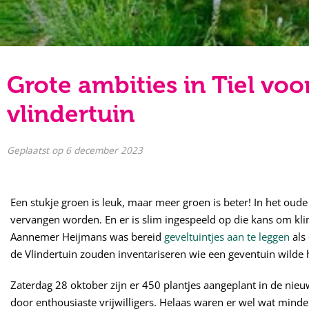
Grote ambities in Tiel voo
vlindertuin
Geplaatst op
6 december 2023
Een stukje groen is leuk, maar meer groen is beter! In het oude
vervangen worden. En er is slim ingespeeld op die kans om k
Aannemer Heijmans was bereid
geveltuintjes aan te leggen
als 
de Vlindertuin zouden inventariseren wie een geventuin wilde 
Zaterdag 28 oktober zijn er 450 plantjes aangeplant in de nieuw
door enthousiaste vrijwilligers. Helaas waren er wel wat mind