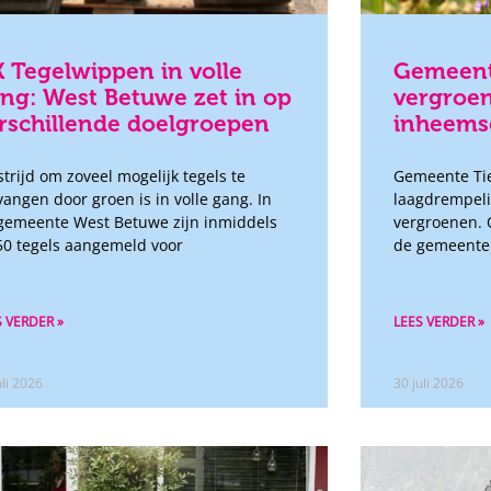
 Tegelwippen in volle
Gemeente
ng: West Betuwe zet in op
vergroen
rschillende doelgroepen
inheemse
strijd om zoveel mogelijk tegels te
Gemeente Tie
vangen door groen is in volle gang. In
laagdrempeli
gemeente West Betuwe zijn inmiddels
vergroenen. 
50 tegels aangemeld voor
de gemeente 
S VERDER »
LEES VERDER »
uli 2026
30 juli 2026