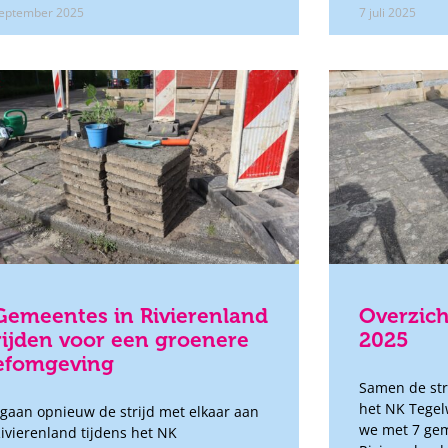
september 2025
7 juli 2025
Gemeentes in Rivierenland
Overzic
rijden voor een groenere
2025
efomgeving
Samen de stri
het NK Tegel
gaan opnieuw de strijd met elkaar aan
we met 7 ge
Rivierenland tijdens het NK