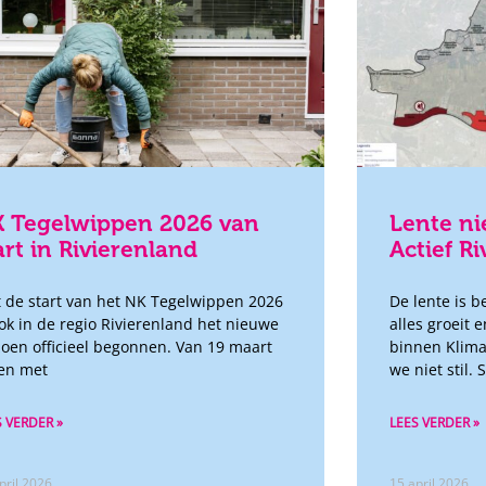
 Tegelwippen 2026 van
Lente ni
art in Rivierenland
Actief R
 de start van het NK Tegelwippen 2026
De lente is 
ook in de regio Rivierenland het nieuwe
alles groeit 
zoen officieel begonnen. Van 19 maart
binnen Klimaa
 en met
we niet stil
S VERDER »
LEES VERDER »
pril 2026
15 april 2026