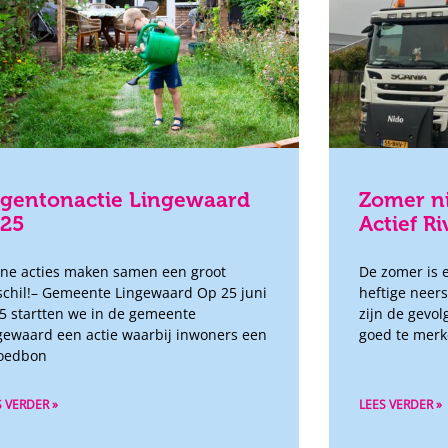
gentonactie Lingewaard
Zomer ni
025
Actief R
ine acties maken samen een groot
De zomer is e
schil!– Gemeente Lingewaard Op 25 juni
heftige neer
5 startten we in de gemeente
zijn de gevo
gewaard een actie waarbij inwoners een
goed te merk
oedbon
S VERDER »
LEES VERDER »