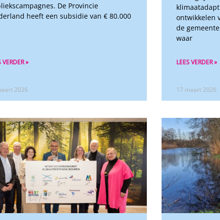
liekscampagnes. De Provincie
klimaatadapt
derland heeft een subsidie van € 80.000
ontwikkelen v
de gemeente 
waar
S VERDER »
LEES VERDER »
maart 2026
17 maart 2026