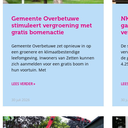
Gemeente Overbetuwe
NK
stimuleert vergroening met
ga
gratis bomenactie
ve
Gemeente Overbetuwe zet opnieuw in op
De 
een groenere en klimaatbestendige
ver
leefomgeving. Inwoners van Zetten kunnen
de 
zich aanmelden voor een gratis boom in
4.2
hun voortuin. Met
LEES VERDER »
LEE
30 juli 2026
30 j