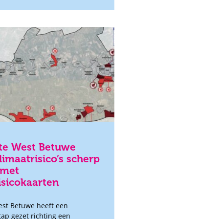
e West Betuwe
limaatrisico’s scherp
 met
isicokaarten
st Betuwe heeft een
tap gezet richting een