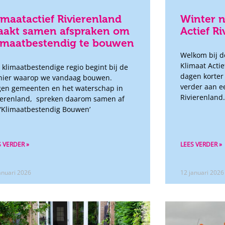
imaatactief Rivierenland
Winter n
akt samen afspraken om
Actief R
imaatbestendig te bouwen
Welkom bij d
Klimaat Actie
 klimaatbestendige regio begint bij de
dagen korte
ier waarop we vandaag bouwen.
verder aan e
en gemeenten en het waterschap in
Rivierenland.
ierenland, spreken daarom samen af
‘Klimaatbestendig Bouwen’
S VERDER »
LEES VERDER »
anuari 2026
12 januari 2026