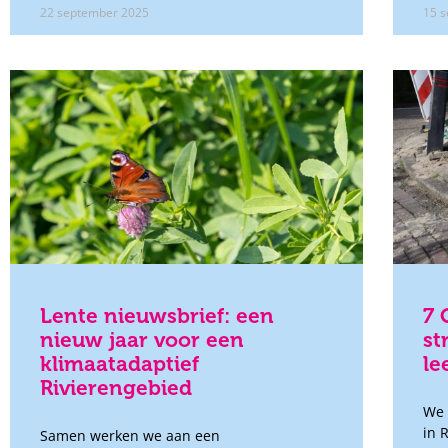
22 september 2025
15 
Lente nieuwsbrief: een
7 
nieuw jaar voor een
st
klimaatadaptief
le
Rivierengebied
We 
in 
Samen werken we aan een