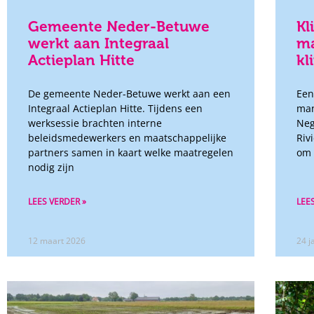
Gemeente Neder-Betuwe
Kl
werkt aan Integraal
ma
Actieplan Hitte
kl
De gemeente Neder-Betuwe werkt aan een
Een
Integraal Actieplan Hitte. Tijdens een
man
werksessie brachten interne
Neg
beleidsmedewerkers en maatschappelijke
Riv
partners samen in kaart welke maatregelen
om 
nodig zijn
LEES VERDER »
LEE
12 maart 2026
24 j