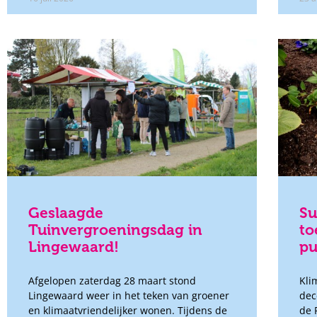
Geslaagde
Su
Tuinvergroeningsdag in
to
Lingewaard!
pu
Afgelopen zaterdag 28 maart stond
Kli
Lingewaard weer in het teken van groener
dec
en klimaatvriendelijker wonen. Tijdens de
de 