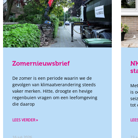
Zomernieuwsbrief
NK
st
De zomer is een periode waarin we de
gevolgen van klimaatverandering steeds
Met
vaker merken. Hitte, droogte en hevige
is 
regenbuien vragen om een leefomgeving
sei
die daarop
tot
LEES VERDER »
LEE
16 juli 2026
23 a