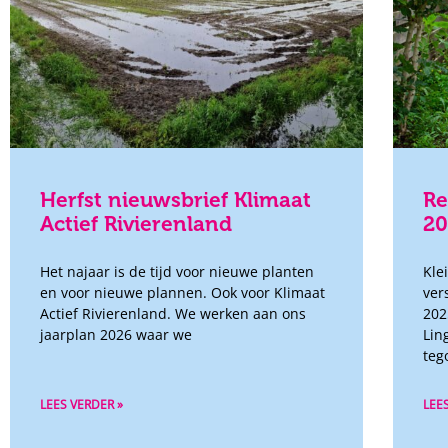
Herfst nieuwsbrief Klimaat
Re
Actief Rivierenland
2
Het najaar is de tijd voor nieuwe planten
Kle
en voor nieuwe plannen. Ook voor Klimaat
ver
Actief Rivierenland. We werken aan ons
202
jaarplan 2026 waar we
Lin
teg
LEES VERDER »
LEE